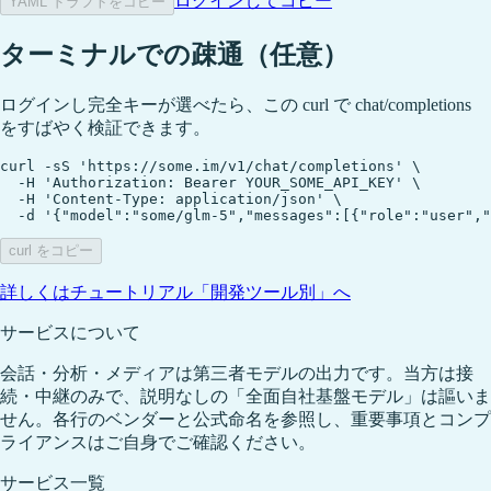
ログインしてコピー
YAML ドラフトをコピー
ターミナルでの疎通（任意）
ログインし完全キーが選べたら、この curl で chat/completions
をすばやく検証できます。
curl -sS 'https://some.im/v1/chat/completions' \

  -H 'Authorization: Bearer YOUR_SOME_API_KEY' \

  -H 'Content-Type: application/json' \

  -d '{"model":"some/glm-5","messages":[{"role":"user","
curl をコピー
詳しくはチュートリアル「開発ツール別」へ
サービスについて
会話・分析・メディアは第三者モデルの出力です。当方は接
続・中継のみで、説明なしの「全面自社基盤モデル」は謳いま
せん。各行のベンダーと公式命名を参照し、重要事項とコンプ
ライアンスはご自身でご確認ください。
サービス一覧