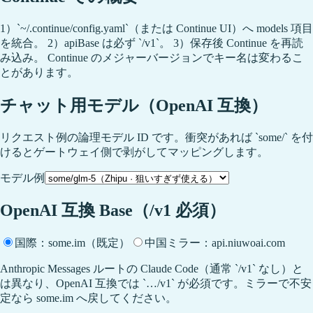
1）`~/.continue/config.yaml`（または Continue UI）へ models 項目
を統合。 2）apiBase は必ず `/v1`。 3）保存後 Continue を再読
み込み。 Continue のメジャーバージョンでキー名は変わるこ
とがあります。
チャット用モデル（OpenAI 互換）
リクエスト例の論理モデル ID です。衝突があれば `some/` を付
けるとゲートウェイ側で剥がしてマッピングします。
モデル例
OpenAI 互換 Base（/v1 必須）
国際：some.im（既定）
中国ミラー：api.niuwoai.com
Anthropic Messages ルートの Claude Code（通常 `/v1` なし）と
は異なり、OpenAI 互換では `…/v1` が必須です。ミラーで不安
定なら some.im へ戻してください。